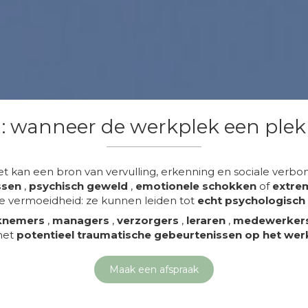
 wanneer de werkplek een plek
et kan een bron van vervulling, erkenning en sociale verbo
ssen
,
psychisch geweld
,
emotionele schokken
of
extrem
le vermoeidheid: ze kunnen leiden tot
echt psychologisch
knemers
,
managers
,
verzorgers
,
leraren
,
medewerker
et
potentieel traumatische gebeurtenissen op het wer
Maak een afspraak