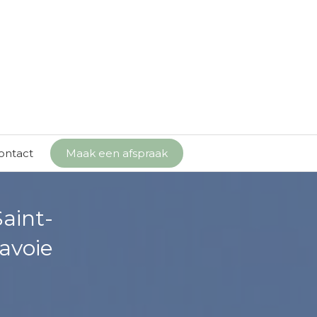
ontact
Maak een afspraak
aint-
avoie