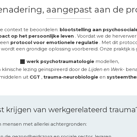
nadering, aangepast aan de prof
e context te beoordelen:
blootstelling aan psychosociale
act op het persoonlijke leven
. Voordat we de herverwer
h een
protocol voor emotionele regulatie
. Met dit protoco
ordt een grondige oplossing voorbereid. Onze praktijk is
werk psychotraumatologie
modellen,
 klinische lezing geïnspireerd door de
Lijden en Werk-
bena
middelen uit
CGT
,
trauma-neurobiologie
en
systeemthe
st krijgen van werkgerelateerd trauma
 mensen met allerlei achtergronden:
 in de gezondheidszorg en sociale sector, leraren