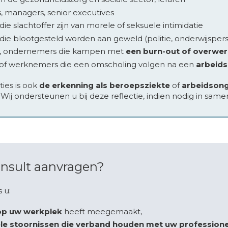
 managers, senior executives
e slachtoffer zijn van morele of seksuele intimidatie
e blootgesteld worden aan geweld (politie, onderwijsperso
n, ondernemers die kampen met
een burn-out of overwe
f werknemers die een omscholing volgen na een
arbeid
ties is ook
de erkenning als beroepsziekte
of
arbeidsong
Wij ondersteunen u bij deze reflectie, indien nodig in sam
nsult aanvragen?
 u:
op uw werkplek
heeft meegemaakt,
 stoornissen die verband houden met uw professionele