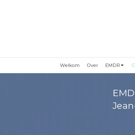
Welkom
Over
EMDR
C
EMDR
Jean