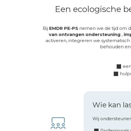
Een ecologische be
Bij
EMDR PE-PS
nemen we de tijd om d
van ontvangen ondersteuning
,
imp
activeren, integreren we systematisc
behouden en w
een
hulp
Wie kan la
Wij ondersteunen
Professionals