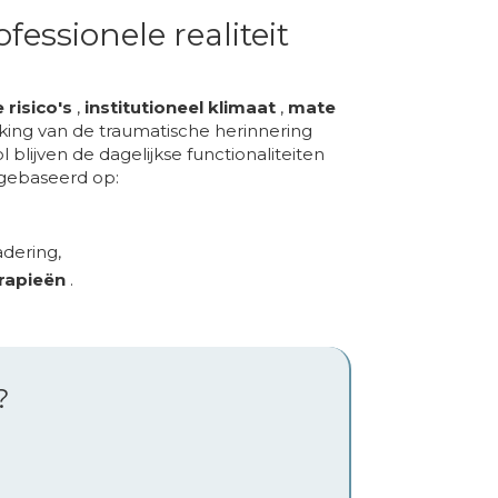
essionele realiteit
 risico's
,
institutioneel klimaat
,
mate
king van de traumatische herinnering
l blijven de dagelijkse functionaliteiten
 gebaseerd op:
dering,
rapieën
.
?