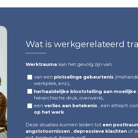
Wat is werkgerelateerd t
Werktrauma
kan het gevolg zijn van:
van een
plotselinge gebeurtenis
(mishandel
werkplek, enz.),
herhaaldelijke blootstelling aan moeilijke 
hiërarchische druk, overwerk),
een
verlies aan betekenis
, een ethisch con
op het werk
.
Deze situaties kunnen leiden tot
een posttraum
angststoornissen
,
depressieve klachten
of z
out, bore-out, brown-out).