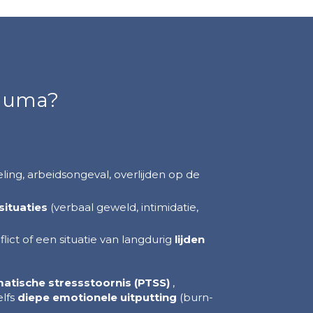
rauma?
ing, arbeidsongeval, overlijden op de
situaties
(verbaal geweld, intimidatie,
flict of een situatie van langdurig
lijden
atische stressstoornis (PTSS)
,
elfs
diepe emotionele uitputting
(burn-