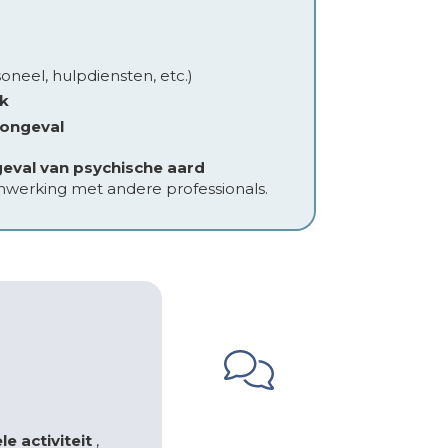
neel, hulpdiensten, etc.)
rk
songeval
eval van psychische aard
enwerking met andere professionals.
 activiteit
,